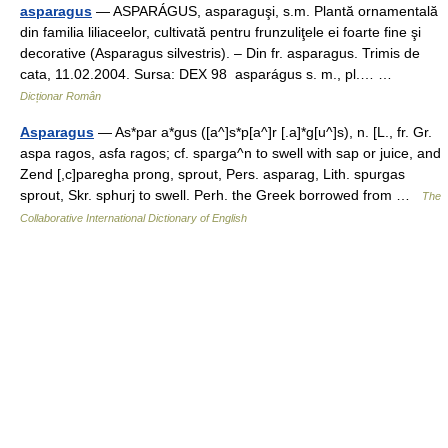
asparagus
— ASPARÁGUS, asparaguşi, s.m. Plantă ornamentală
din familia liliaceelor, cultivată pentru frunzuliţele ei foarte fine şi
decorative (Asparagus silvestris). – Din fr. asparagus. Trimis de
cata, 11.02.2004. Sursa: DEX 98 asparágus s. m., pl.… …
Dicționar Român
Asparagus
— As*par a*gus ([a^]s*p[a^]r [.a]*g[u^]s), n. [L., fr. Gr.
aspa ragos, asfa ragos; cf. sparga^n to swell with sap or juice, and
Zend [,c]paregha prong, sprout, Pers. asparag, Lith. spurgas
sprout, Skr. sphurj to swell. Perh. the Greek borrowed from …
The
Collaborative International Dictionary of English