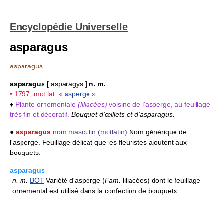
Encyclopédie Universelle
asparagus
asparagus
asparagus
[ asparagys ]
n. m.
• 1797; mot
lat.
«
asperge
»
♦
Plante ornementale
(liliacées)
voisine de l'asperge, au feuillage
très fin et décoratif.
Bouquet d'œillets et d'asparagus.
●
asparagus
nom masculin
(motlatin)
Nom générique de
l'asperge. Feuillage délicat que les fleuristes ajoutent aux
bouquets.
asparagus
n.
m.
BOT
Variété d'asperge (
Fam.
liliacées) dont le feuillage
ornemental est utilisé dans la confection de bouquets.