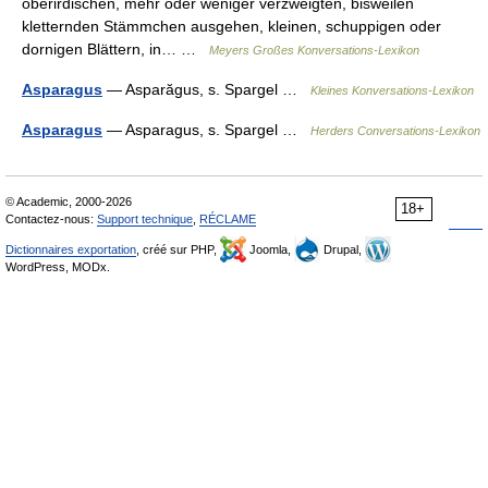
oberirdischen, mehr oder weniger verzweigten, bisweilen
kletternden Stämmchen ausgehen, kleinen, schuppigen oder
dornigen Blättern, in… …
Meyers Großes Konversations-Lexikon
Asparagus
— Asparăgus, s. Spargel …
Kleines Konversations-Lexikon
Asparagus
— Asparagus, s. Spargel …
Herders Conversations-Lexikon
© Academic, 2000-2026
18+
Contactez-nous:
Support technique
,
RÉCLAME
Dictionnaires exportation
, créé sur PHP,
Joomla,
Drupal,
WordPress, MODx.