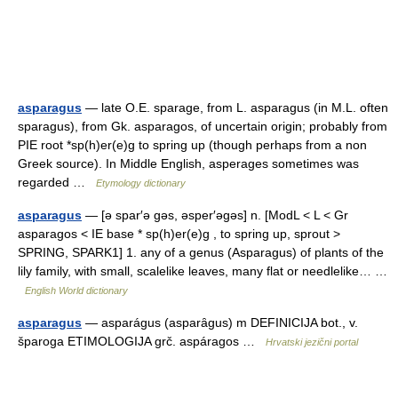
asparagus
— late O.E. sparage, from L. asparagus (in M.L. often
sparagus), from Gk. asparagos, of uncertain origin; probably from
PIE root *sp(h)er(e)g to spring up (though perhaps from a non
Greek source). In Middle English, asperages sometimes was
regarded …
Etymology dictionary
asparagus
— [ə spar′ə gəs, əsper′əgəs] n. [ModL < L < Gr
asparagos < IE base * sp(h)er(e)g , to spring up, sprout >
SPRING, SPARK1] 1. any of a genus (Asparagus) of plants of the
lily family, with small, scalelike leaves, many flat or needlelike… …
English World dictionary
asparagus
— asparágus (asparȃgus) m DEFINICIJA bot., v.
šparoga ETIMOLOGIJA grč. aspáragos …
Hrvatski jezični portal