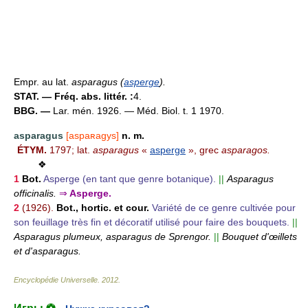
Empr. au lat.
asparagus
(
asperge
).
STAT. — Fréq. abs. littér. :
4.
BBG. —
Lar. mén. 1926. — Méd. Biol. t. 1 1970.
asparagus
[aspaʀagys]
n. m.
ÉTYM.
1797; lat.
asparagus
«
asperge
», grec
asparagos.
❖
1
Bot.
Asperge (en tant que genre botanique).
||
Asparagus
officinalis.
⇒
Asperge.
2
(1926).
Bot., hortic. et cour.
Variété de ce genre cultivée pour
son feuillage très fin et décoratif utilisé pour faire des bouquets.
||
Asparagus plumeux, asparagus de Sprengor.
||
Bouquet d'œillets
et d'asparagus.
Encyclopédie Universelle
.
2012
.