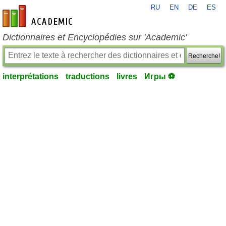
RU
EN
DE
ES
fr-academic.com
Dictionnaires et Encyclopédies sur 'Academic'
Recherche!
interprétations
traductions
livres
Игры ⚽