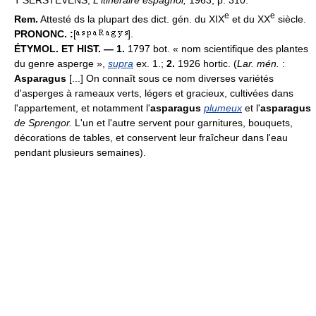
T'SERSTEVENS,
L'itinéraire espagnol,
1963, p. 310.
e
e
Rem.
Attesté ds la plupart des dict. gén. du XIX
et du XX
siècle.
PRONONC. :
[
].
ÉTYMOL. ET HIST. — 1.
1797 bot. « nom scientifique des plantes
du genre asperge »,
supra
ex. 1.;
2.
1926 hortic. (
Lar. mén.
:
Asparagus
[...] On connaît sous ce nom diverses variétés
d'asperges à rameaux verts, légers et gracieux, cultivées dans
l'appartement, et notamment l'
asparagus
plumeux
et l'
asparagus
de Sprengor.
L'un et l'autre servent pour garnitures, bouquets,
décorations de tables, et conservent leur fraîcheur dans l'eau
pendant plusieurs semaines).