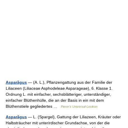
Asparăgus
— (A. L.), Pflanzengattung aus der Familie der
Liliaceen (Liliaceae Asphodeleae Asparageae), 6. Klasse 1.
Ordnung L. mit einfacher, sechsblätteriger, unterständiger,
einfacher Blüthenhülle, die an der Basis in ein mit dem
Blüthenstiele gegliedertes …
Pierer's Universal-Lexikon
Asparăgus
— L. (Spargel), Gattung der Liliazeen, Kräuter oder
Halbsträucher mit unterirdischer Grundachse, von der die